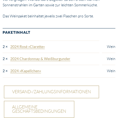
Sonnenstrahlen im Garten sowie zur leichten Sommerküche.
Das Weinpaket beinhaltet jeweils zwei Flaschen pro Sorte.
PAKETINHALT
Eigenschaft
Wert
2 ×
2024 Rosé »Clarette«
Wein
2 ×
2024 Chardonnay & Weißburgunder
Wein
2 ×
2024 »Kapellchen«
Wein
VERSAND-/ZAHLUNGSINFORMATIONEN
ALLGEMEINE
GESCHÄFTSBEDINGUNGEN