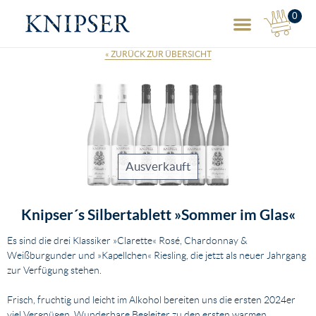
0
NAVIGA
« ZURÜCK ZUR ÜBERSICHT
Ausverkauft
Knipser´s Silbertablett »Sommer im Glas«
Es sind die drei Klassiker »Clarette« Rosé, Chardonnay &
Beschreibung
Weißburgunder und »Kapellchen« Riesling, die jetzt als neuer Jahrgang
zur Verfügung stehen.
Frisch, fruchtig und leicht im Alkohol bereiten uns die ersten 2024er
viel Vergnügen. Wunderbare Begleiter zu den ersten warmen