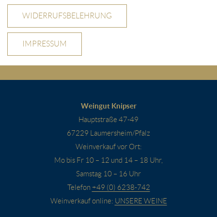
WIDERRUFSBELEHRUNG
IMPRESSUM
Weingut Knipser
Hauptstraße 47-49
67229 Laumersheim/Pfalz
Weinverkauf vor Ort:
Mo bis Fr 10 – 12 und 14 – 18 Uhr,
Samstag 10 – 16 Uhr
Telefon
+49 (0) 6238-742
Weinverkauf online:
UNSERE WEINE