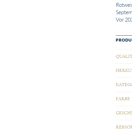
Rotwein
Septem
Vor 20
PRODU
Eigensch
Wert
QUALI
HERKU
KATEG
FARBE
GESCH
REBSOR