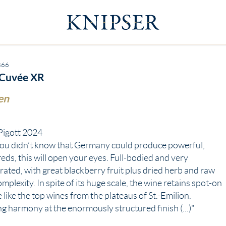
866
 Cuvée XR
en
Pigott 2024
if you didn’t know that Germany could produce powerful,
reds, this will open your eyes. Full-bodied and very
ated, with great blackberry fruit plus dried herb and raw
mplexity. In spite of its huge scale, the wine retains spot-on
 like the top wines from the plateaus of St.-Emilion.
g harmony at the enormously structured finish (...)"