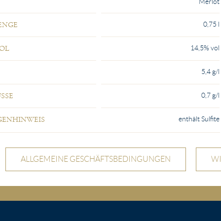
Merlot
0,75 l
ENGE
14,5% vol
OL
5,4 g/l
0,7 g/l
SSE
enthält Sulfite
GENHINWEIS
ALLGEMEINE GESCHÄFTSBEDINGUNGEN
W