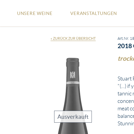
UNSERE WEINE
VERANSTALTUNGEN
« ZURÜCK ZUR ÜBERSICHT
Art.Nr. 1
2018
trock
Stuart 
"(...) 
tannic 
concenr
meat co
balance
Ausverkauft
Stunnin