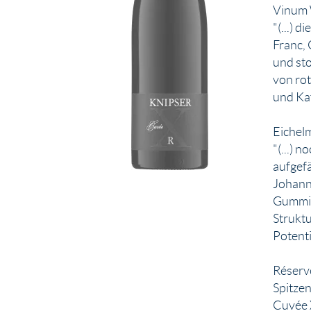
Vinum 
"(...) 
Franc, 
und sto
von rot
und Kaf
Eichel
"(...) 
aufgef
Johann
Gummi 
Struktu
Potentia
Réserv
Spitzen
Cuvée 