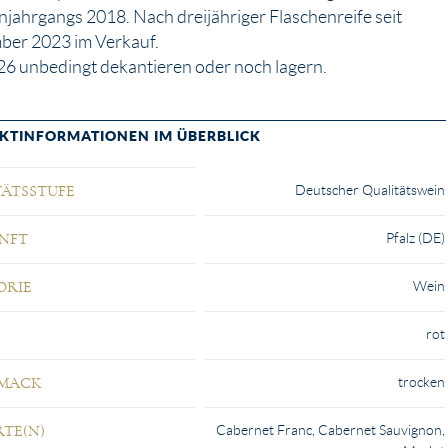
jahrgangs 2018. Nach dreijähriger Flaschenreife seit
ber 2023 im Verkauf.
26 unbedingt dekantieren oder noch lagern.
KTINFORMATIONEN IM ÜBERBLICK
aft
Deutscher Qualitätswein
TÄTSSTUFE
Pfalz (DE)
NFT
Wein
ORIE
rot
trocken
MACK
Cabernet Franc, Cabernet Sauvignon,
TE(N)