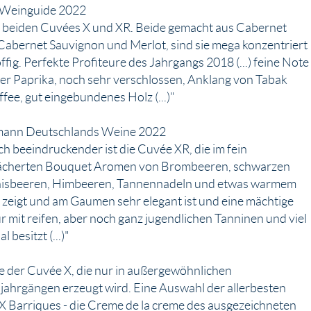
Weinguide 2022
die beiden Cuvées X und XR. Beide gemacht aus Cabernet
Cabernet Sauvignon und Merlot, sind sie mega konzentriert
ffig. Perfekte Profiteure des Jahrgangs 2018 (...) feine Note
er Paprika, noch sehr verschlossen, Anklang von Tabak
fee, gut eingebundenes Holz (...)"
mann Deutschlands Weine 2022
noch beeindruckender ist die Cuvée XR, die im fein
ächerten Bouquet Aromen von Brombeeren, schwarzen
isbeeren, Himbeeren, Tannennadeln und etwas warmem
zeigt und am Gaumen sehr elegant ist und eine mächtige
r mit reifen, aber noch ganz jugendlichen Tanninen und viel
l besitzt (...)"
e der Cuvée X, die nur in außergewöhnlichen
jahrgängen erzeugt wird. Eine Auswahl der allerbesten
X Barriques - die Creme de la creme des ausgezeichneten