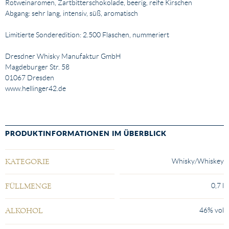
Rotweinaromen, Zartbitterschokolade, beerig, reife Kirschen
Abgang: sehr lang, intensiv, süß, aromatisch
Limitierte Sonderedition: 2.500 Flaschen, nummeriert
Dresdner Whisky Manufaktur GmbH
Magdeburger Str. 58
01067 Dresden
www.hellinger42.de
PRODUKTINFORMATIONEN IM ÜBERBLICK
Eigenschaft
Wert
Whisky/Whiskey
KATEGORIE
0,7 l
FÜLLMENGE
46% vol
ALKOHOL