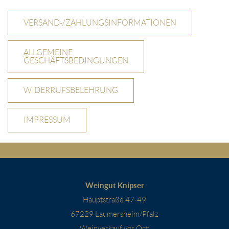
VERSAND-/ZAHLUNGSINFORMATIONEN
ALLGEMEINE
GESCHÄFTSBEDINGUNGEN
WIDERRUFSBELEHRUNG
IMPRESSUM
Weingut Knipser
Hauptstraße 47-49
67229 Laumersheim/Pfalz
Weinverkauf vor Ort: