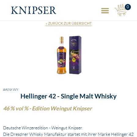
0
NAVIGA
« ZURÜCK ZUR ÜBERSICHT
Art.Nr. WY
Hellinger 42 - Single Malt Whisky
46 % vol % - Edition Weingut Knipser
Deutsche Winzeredition - Weingut Knipser
Die Dresdner Whisky Manufaktur startet mit ihrer Marke Hellinger 42